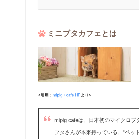
ミニブタカフェとは
<引用：
mipig +cafe HP
より>
mipig cafeは、日本初のマイ
ブタさんが本来持っている、“ペッ