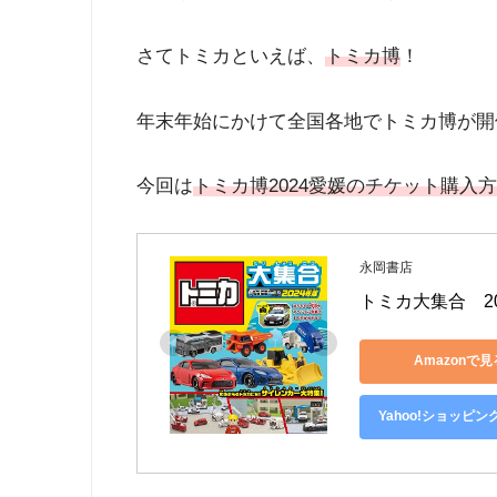
さてトミカといえば、
トミカ博
！
年末年始にかけて全国各地でトミカ博が開
今回は
トミカ博2024愛媛のチケット購入
永岡書店
トミカ大集合　2
Amazonで見
Yahoo!ショッピ