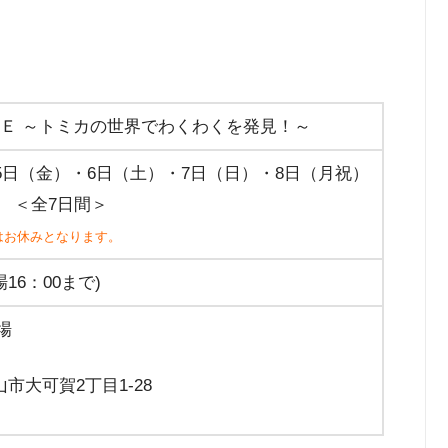
ＭＥ ～トミカの世界でわくわくを発見！～
・5日（金）・6日（土）・7日（日）・8日（月祝）
） ＜全7日間＞
）はお休みとなります。
場16：00まで)
場
山市大可賀2丁目1-28