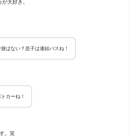
カが大好き。
で遊ばない？息子は連結バスね！
パトカーね！
す。笑